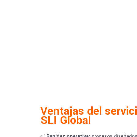
Ventajas del servi
SLI Global
✅
Rapidez operativa:
procesos diseñados 