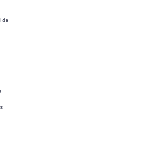
l de
n
es