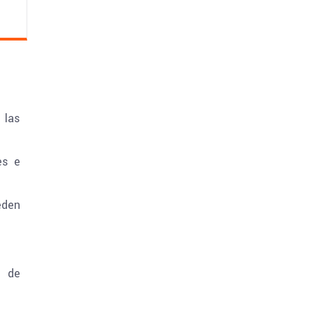
 las
es e
eden
s de