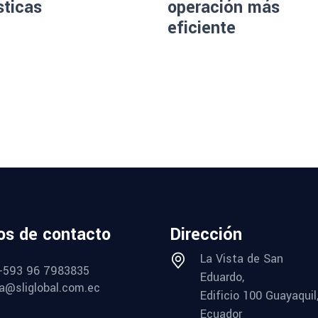
sticas
operación más
eficiente
os de contacto
Dirección
La Vista de San
+593 96 7983835
Eduardo,
a@sliglobal.com.ec
Edificio 100 Guayaquil
Ecuador