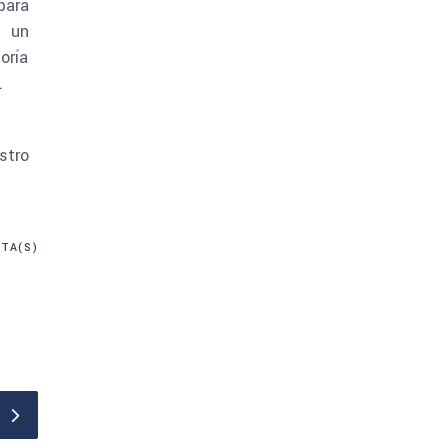
para
r un
oría
.
stro
TA(S)